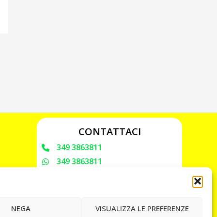
CONTATTACI
349 3863811
349 3863811
chiavicodificate@gmail.com
Privacy Policy
NEGA
VISUALIZZA LE PREFERENZE