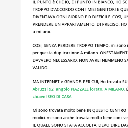
IL PUNTO è CHE IO, DI PUNTO IN BIANCO, HO 
TROPPO D’ACCORDO CON I MIEI GENITORI E Q
DIVENTAVA OGNI GIORNO PIù DIFFICILE. COSì,
PRENDERE UN APPARTAMENTO. DI PRECISO, H
a milano.
COSì, SENZA PERDERE TROPPO TEMPO, mi sono mes
per questa
duplicazione A milano
. ONESTAMENT
DAVVERO NECESSARIO. NON AVREI NEMMENO SA
VALIDO…
MA INTERNET è GRANDE. PER CUI, Ho trovato S
Abruzzi 92, angolo PIAZZALE loreto
, A
MILANO
.
È
chiave ISEO DI CASA.
Mi sono trovata molto bene IN QUESTO
CENTRO D
modici. mi sono anche trovata molto bene con i
IL QUALE SONO STATA ACCOLTA. DEVO DIRE DA