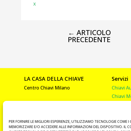
X
←
ARTICOLO
PRECEDENTE
LA CASA DELLA CHIAVE
Servizi
Centro Chiavi Milano
Chiavi A
Chiavi M
Viale Abruzzi, 92
Chiavi C
20131 Milano
Chiavi C
P. IVA 10585330961
Telecom
PER FORNIRE LE MIGLIORI ESPERIENZE, UTILIZZIAMO TECNOLOGIE COME I 
MEMORIZZARE E/O ACCEDERE ALLE INFORMAZIONI DEL DISPOSITIVO. IL 
Vendita 