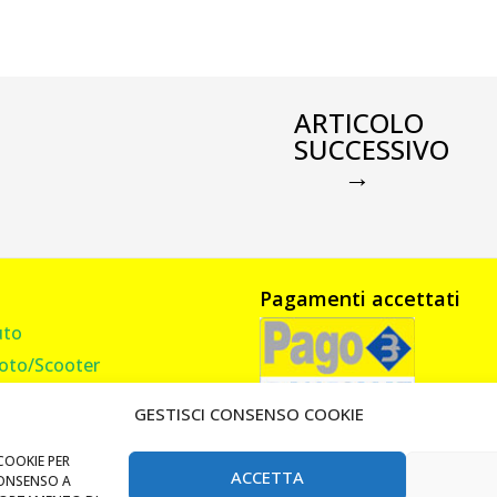
ARTICOLO
SUCCESSIVO
→
Pagamenti accettati
uto
oto/Scooter
amion, Furgone, Camper
GESTISCI CONSENSO COOKIE
asa
andi Cancello
COOKIE PER
ACCETTA
CONSENSO A
Lucchetti e Catene