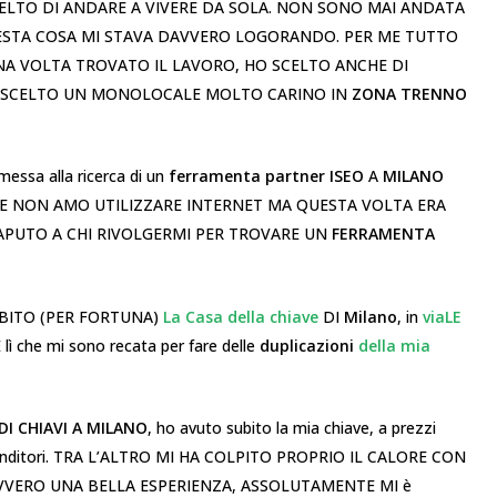
SCELTO DI ANDARE A VIVERE DA SOLA. NON SONO MAI ANDATA
UESTA COSA MI STAVA DAVVERO LOGORANDO. PER ME TUTTO
 UNA VOLTA TROVATO IL LAVORO, HO SCELTO ANCHE DI
O SCELTO UN MONOLOCALE MOLTO CARINO IN
ZONA TRENNO
sa alla ricerca di un
ferramenta partner ISEO
A
MILANO
E NON AMO UTILIZZARE INTERNET MA QUESTA VOLTA ERA
PUTO A CHI RIVOLGERMI PER TROVARE UN
FERRAMENTA
UBITO (PER FORTUNA)
La Casa della chiave
DI
Milano
, in
viaLE
 lì che mi sono recata per fare delle
duplicazioni
della mia
I CHIAVI A MILANO
, ho avuto subito la mia chiave, a prezzi
 venditori. TRA L’ALTRO MI HA COLPITO PROPRIO IL CALORE CON
VVERO UNA BELLA ESPERIENZA, ASSOLUTAMENTE MI è