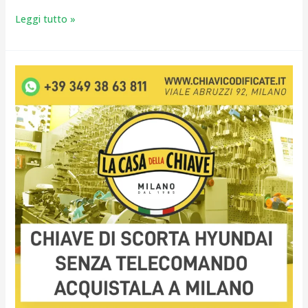
Leggi tutto »
Chiave
di
Scorta
Hyundai
Senza
Telecomando
Acquistala
a
Milano