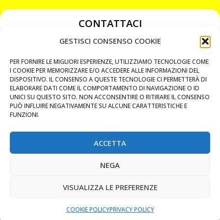
CONTATTACI
349 3863811
GESTISCI CONSENSO COOKIE
349 3863811
PER FORNIRE LE MIGLIORI ESPERIENZE, UTILIZZIAMO TECNOLOGIE COME
chiavicodificate@gmail.com
I COOKIE PER MEMORIZZARE E/O ACCEDERE ALLE INFORMAZIONI DEL
DISPOSITIVO. IL CONSENSO A QUESTE TECNOLOGIE CI PERMETTERÀ DI
ELABORARE DATI COME IL COMPORTAMENTO DI NAVIGAZIONE O ID
Privacy Policy
UNICI SU QUESTO SITO. NON ACCONSENTIRE O RITIRARE IL CONSENSO
PUÒ INFLUIRE NEGATIVAMENTE SU ALCUNE CARATTERISTICHE E
Cookie Policy
FUNZIONI.
ACCETTA
MAPS
NEGA
CHIAMA ORA
VISUALIZZA LE PREFERENZE
WHATSAPP: MANDA LA FOTO
PREVENTIVO IMMEDIATO
COOKIE POLICY
PRIVACY POLICY