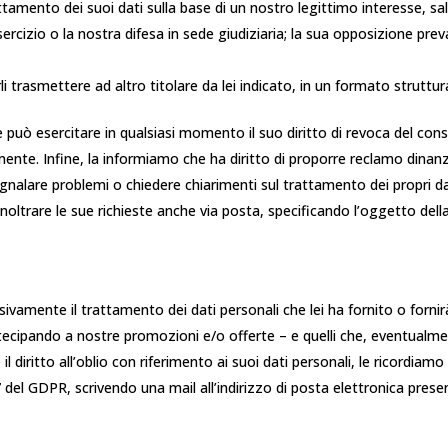
ento dei suoi dati sulla base di un nostro legittimo interesse, salv
ercizio o la nostra difesa in sede giudiziaria; la sua opposizione pr
arli trasmettere ad altro titolare da lei indicato, in un formato strut
che può esercitare in qualsiasi momento il suo diritto di revoca del co
 Infine, la informiamo che ha diritto di proporre reclamo dinanzi all
segnalare problemi o chiedere chiarimenti sul trattamento dei propri da
oltrare le sue richieste anche via posta, specificando l’oggetto della
ivamente il trattamento dei dati personali che lei ha fornito o forn
rtecipando a nostre promozioni e/o offerte – e quelli che, eventualm
re il diritto all’oblio con riferimento ai suoi dati personali, le ricordia
art. 17 del GDPR, scrivendo una mail all’indirizzo di posta elettronica pre