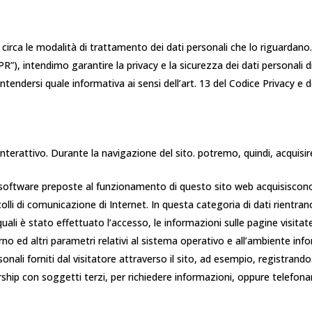
irca le modalità di trattamento dei dati personali che lo riguardano. 
R”), intendimo garantire la privacy e la sicurezza dei dati personali
tendersi quale informativa ai sensi dell’art. 13 del Codice Privacy e d
 interattivo. Durante la navigazione del sito. potremo, quindi, acquisi
e software preposte al funzionamento di questo sito web acquisiscono,
lli di comunicazione di Internet. In questa categoria di dati rientrano: g
quali è stato effettuato l’accesso, le informazioni sulle pagine visitate 
rno ed altri parametri relativi al sistema operativo e all’ambiente info
personali forniti dal visitatore attraverso il sito, ad esempio, registra
ership con soggetti terzi, per richiedere informazioni, oppure telefo