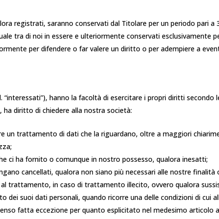
lora registrati, saranno conservati dal Titolare per un periodo pari a 3 
uale tra di noi in essere e ulteriormente conservati esclusivamente pe
ormente per difendere o far valere un diritto o per adempiere a eventual
.d. “interessati”), hanno la facoltà di esercitare i propri diritti secondo
 ha diritto di chiedere alla nostra società:
un trattamento di dati che la riguardano, oltre a maggiori chiariment
zza;
 che ci ha fornito o comunque in nostro possesso, qualora inesatti;
engano cancellati, qualora non siano più necessari alle nostre finalità
l trattamento, in caso di trattamento illecito, ovvero qualora sussis
 dei suoi dati personali, quando ricorre una delle condizioni di cui all
nsenso fatta eccezione per quanto esplicitato nel medesimo articolo