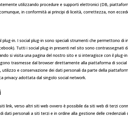
entemente utilizzando procedure e supporti elettronici (DB, piattafo
e, comunque, in conformità ai principi di liceità, correttezza, non ecc
l plug-in. I social plug-in sono speciali strumenti che permettono di 
acebook). Tutti i social plug-in presenti nel sito sono contrassegnati d
 si visita una pagina del nostro sito e si interagisce con il plug-in (
ngono trasmesse dal browser direttamente alla piattaforma di socia
ione, utilizzo e conservazione dei dati personali da parte della piattaf
itica privacy adottata dal singolo social network.
i
 link, verso altri siti web ovvero è possibile da siti web di terzi conne
 di dati personali a siti terzi e in ordine alla gestione delle credenzial