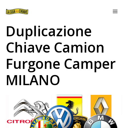
VAI
MAIN
AL
MEN
CONTENUTO
Duplicazione
Chiave Camion
Furgone Camper
MILANO