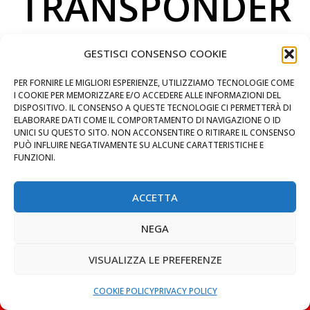
TRANSPONDER
Per Furgone
GESTISCI CONSENSO COOKIE
PER FORNIRE LE MIGLIORI ESPERIENZE, UTILIZZIAMO TECNOLOGIE COME
Milano
I COOKIE PER MEMORIZZARE E/O ACCEDERE ALLE INFORMAZIONI DEL
DISPOSITIVO. IL CONSENSO A QUESTE TECNOLOGIE CI PERMETTERÀ DI
ELABORARE DATI COME IL COMPORTAMENTO DI NAVIGAZIONE O ID
UNICI SU QUESTO SITO. NON ACCONSENTIRE O RITIRARE IL CONSENSO
PUÒ INFLUIRE NEGATIVAMENTE SU ALCUNE CARATTERISTICHE E
FUNZIONI.
LA CASA DELLA CHIAVE
ACCETTA
MAPS
VIALE ABRUZZI 92, ANGOLO
NEGA
PIAZZALE LORETO
CHIAMA ORA
VISUALIZZA LE PREFERENZE
WHATSAPP: MANDA LA FOTO
Duplichiamo il 99% delle chiavi
PREVENTIVO IMMEDIATO
COOKIE POLICY
PRIVACY POLICY