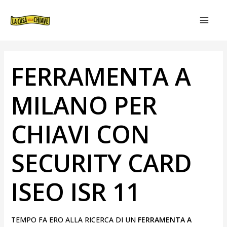
VAI
NAVIGAZIONE
MAIN
AL
ARTICOLI
MEN
CONTENUTO
FERRAMENTA A
MILANO PER
CHIAVI CON
SECURITY CARD
ISEO ISR 11
TEMPO FA ERO ALLA RICERCA DI UN
FERRAMENTA A