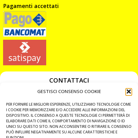
Pagamenti accettati
CONTATTACI
349 3863811
GESTISCI CONSENSO COOKIE
349 3863811
PER FORNIRE LE MIGLIORI ESPERIENZE, UTILIZZIAMO TECNOLOGIE COME
chiavicodificate@gmail.com
I COOKIE PER MEMORIZZARE E/O ACCEDERE ALLE INFORMAZIONI DEL
DISPOSITIVO. IL CONSENSO A QUESTE TECNOLOGIE CI PERMETTERÀ DI
ELABORARE DATI COME IL COMPORTAMENTO DI NAVIGAZIONE O ID
Privacy Policy
UNICI SU QUESTO SITO. NON ACCONSENTIRE O RITIRARE IL CONSENSO
PUÒ INFLUIRE NEGATIVAMENTE SU ALCUNE CARATTERISTICHE E
Cookie Policy
FUNZIONI.