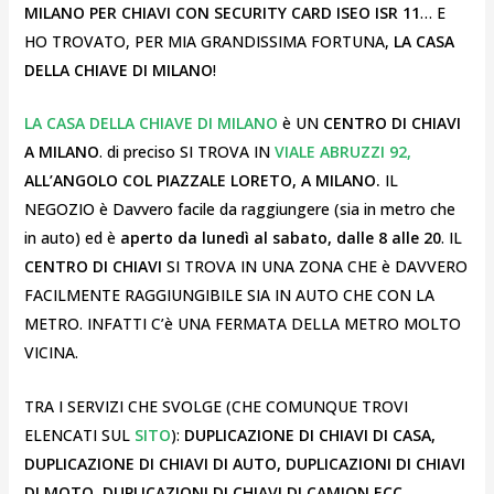
MILANO PER CHIAVI CON SECURITY CARD ISEO ISR 11
… E
HO TROVATO, PER MIA GRANDISSIMA FORTUNA,
LA CASA
DELLA CHIAVE DI MILANO
!
LA CASA DELLA CHIAVE DI MILANO
è UN
CENTRO DI CHIAVI
A MILANO
. di preciso SI TROVA IN
VIALE ABRUZZI 92,
ALL’ANGOLO COL PIAZZALE LORETO, A MILANO.
IL
NEGOZIO è Davvero facile da raggiungere (sia in metro che
in auto) ed è
aperto da lunedì al sabato, dalle 8 alle 20
. IL
CENTRO DI CHIAVI
SI TROVA IN UNA ZONA CHE è DAVVERO
FACILMENTE RAGGIUNGIBILE SIA IN AUTO CHE CON LA
METRO. INFATTI C’è UNA FERMATA DELLA METRO MOLTO
VICINA.
TRA I SERVIZI CHE SVOLGE (CHE COMUNQUE TROVI
ELENCATI SUL
SITO
):
DUPLICAZIONE DI CHIAVI DI CASA,
DUPLICAZIONE DI CHIAVI DI AUTO, DUPLICAZIONI DI CHIAVI
DI MOTO, DUPLICAZIONI DI CHIAVI DI CAMION ECC