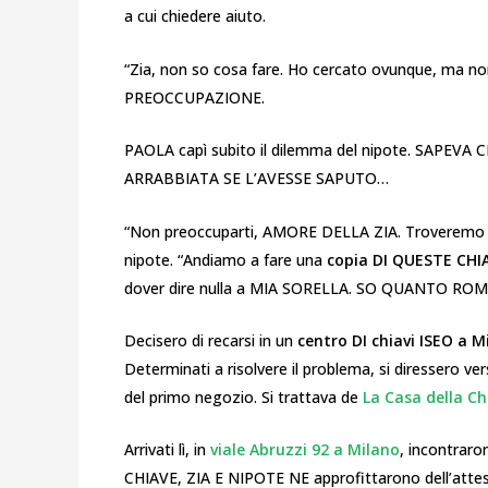
a cui chiedere aiuto.
“Zia, non so cosa fare. Ho cercato ovunque, ma n
PREOCCUPAZIONE.
PAOLA capì subito il dilemma del nipote. SAPE
ARRABBIATA SE L’AVESSE SAPUTO…
“Non preoccuparti, AMORE DELLA ZIA. Troveremo una
nipote. “Andiamo a fare una
copia DI QUESTE CHI
dover dire nulla a MIA SORELLA. SO QUANTO ROM
Decisero di recarsi in un
centro DI chiavi ISEO a M
Determinati a risolvere il problema, si diressero v
del primo negozio. Si trattava de
La Casa della Ch
Arrivati lì, in
viale Abruzzi 92 a Milano
, incontraro
CHIAVE, ZIA E NIPOTE NE approfittarono dell’attes