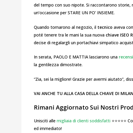
del tempo con suo nipote. Si raccontarono storie,
un’occasione per STARE UN PO’ INSIEME.
Quando tornarono al negozio, il
tecnico
aveva comp
poté tenere tra le mani la sua nuova
chiave ISEO R
decise di regalargli un portachiavi simpatico acquist
In serata, PAOLO E MATTIA lasciarono una
recens
la gentilezza dimostrate.
“Zia, sei la migliore! Grazie per avermi aiutato”, di
VAI ANCHE TU ALLA CASA DELLA CHIAVE DI MILA
Rimani Aggiornato Sui Nostri Prodo
Unisciti alle
migliaia di clienti soddisfatti
⭐⭐⭐⭐⭐ Cosa
ed immediato!