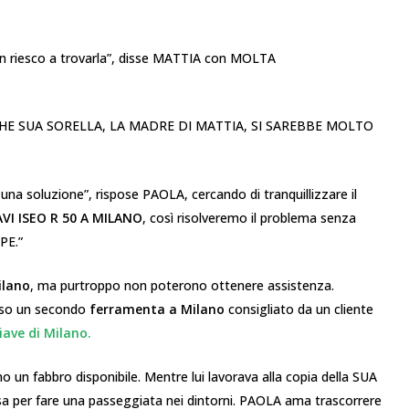
on riesco a trovarla”, disse MATTIA con MOLTA
VA CHE SUA SORELLA, LA MADRE DI MATTIA, SI SAREBBE MOLTO
 soluzione”, rispose PAOLA, cercando di tranquillizzare il
AVI ISEO R 50 A MILANO
, così risolveremo il problema senza
PE.”
ilano
, ma purtroppo non poterono ottenere assistenza.
erso un secondo
ferramenta a Milano
consigliato da un cliente
iave di Milano.
no un fabbro disponibile. Mentre lui lavorava alla copia della SUA
a per fare una passeggiata nei dintorni. PAOLA ama trascorrere