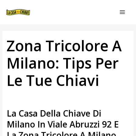
VAI
NAVIGAZIONE
MAIN
AL
ARTICOLI
MEN
CONTENUTO
Zona Tricolore A
Milano: Tips Per
Le Tue Chiavi
La Casa Della Chiave Di
Milano In Viale Abruzzi 92 E
La Zona Tricolore A Milano