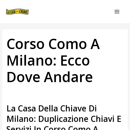
VAI
NAVIGAZIONE
MAIN
AL
ARTICOLI
MEN
CONTENUTO
Corso Como A
Milano: Ecco
Dove Andare
La Casa Della Chiave Di
Milano: Duplicazione Chiavi E
Servizi In Corso Como A