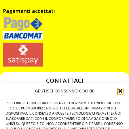
Pagamenti accettati
CONTATTACI
349 3863811
GESTISCI CONSENSO COOKIE
349 3863811
PER FORNIRE LE MIGLIORI ESPERIENZE, UTILIZZIAMO TECNOLOGIE COME
chiavicodificate@gmail.com
I COOKIE PER MEMORIZZARE E/O ACCEDERE ALLE INFORMAZIONI DEL
DISPOSITIVO. IL CONSENSO A QUESTE TECNOLOGIE CI PERMETTERÀ DI
ELABORARE DATI COME IL COMPORTAMENTO DI NAVIGAZIONE O ID
Privacy Policy
UNICI SU QUESTO SITO. NON ACCONSENTIRE O RITIRARE IL CONSENSO
PUÒ INFLUIRE NEGATIVAMENTE SU ALCUNE CARATTERISTICHE E