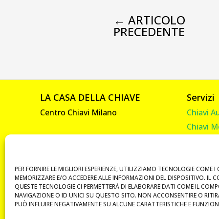
←
ARTICOLO
PRECEDENTE
LA CASA DELLA CHIAVE
Servizi
Centro Chiavi Milano
Chiavi A
Chiavi M
Viale Abruzzi, 92
Chiavi C
20131 Milano
Chiavi C
P. IVA 10585330961
Telecom
PER FORNIRE LE MIGLIORI ESPERIENZE, UTILIZZIAMO TECNOLOGIE COME I 
MEMORIZZARE E/O ACCEDERE ALLE INFORMAZIONI DEL DISPOSITIVO. IL 
Vendita 
QUESTE TECNOLOGIE CI PERMETTERÀ DI ELABORARE DATI COME IL COM
NAVIGAZIONE O ID UNICI SU QUESTO SITO. NON ACCONSENTIRE O RITI
Duplicat
PUÒ INFLUIRE NEGATIVAMENTE SU ALCUNE CARATTERISTICHE E FUNZIONI
Chiavi B