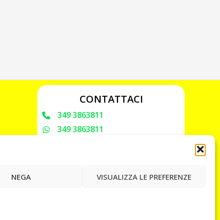
CONTATTACI
349 3863811
349 3863811
chiavicodificate@gmail.com
Privacy Policy
NEGA
VISUALIZZA LE PREFERENZE
Cookie Policy