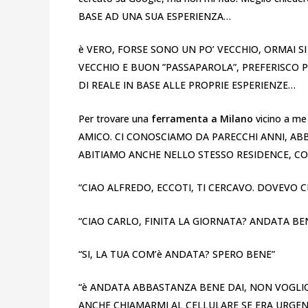
BASE AD UNA SUA ESPERIENZA…
è VERO, FORSE SONO UN PO’ VECCHIO, ORMAI SI
VECCHIO E BUON ”PASSAPAROLA”, PREFERISC
DI REALE IN BASE ALLE PROPRIE ESPERIENZE…
Per trovare una
ferramenta a Milano
vicino a m
AMICO. CI CONOSCIAMO DA PARECCHI ANNI, AB
ABITIAMO ANCHE NELLO STESSO RESIDENCE, CO
“CIAO ALFREDO, ECCOTI, TI CERCAVO. DOVEVO 
“CIAO CARLO, FINITA LA GIORNATA? ANDATA BE
“SI, LA TUA COM’è ANDATA? SPERO BENE”
“è ANDATA ABBASTANZA BENE DAI, NON VOGLIO
ANCHE CHIAMARMI AL CELLULARE SE ERA URGEN