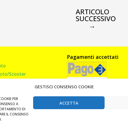
ARTICOLO
SUCCESSIVO
→
Pagamenti accettati
uto
oto/Scooter
amion, Furgone, Camper
GESTISCI CONSENSO COOKIE
asa
andi Cancello
COOKIE PER
ACCETTA
CONSENSO A
Lucchetti e Catene
PORTAMENTO DI
RARE IL CONSENSO
i Tag RFID Badge
.
auletto Milano