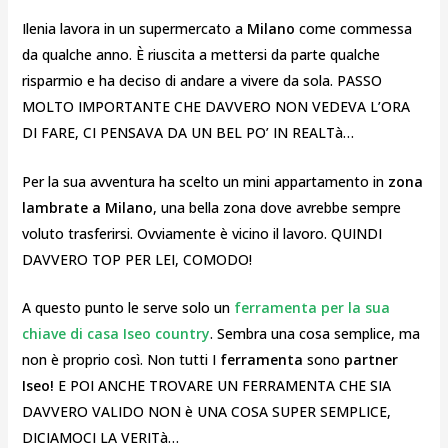
Ilenia lavora in un supermercato a
Milano
come commessa
da qualche anno. È riuscita a mettersi da parte qualche
risparmio e ha deciso di andare a vivere da sola. PASSO
MOLTO IMPORTANTE CHE DAVVERO NON VEDEVA L’ORA
DI FARE, CI PENSAVA DA UN BEL PO’ IN REALTà…
Per la sua avventura ha scelto un mini appartamento in
zona
lambrate a Milano
, una bella zona dove avrebbe sempre
voluto trasferirsi. Ovviamente è vicino il lavoro. QUINDI
DAVVERO TOP PER LEI, COMODO!
A questo punto le serve solo un
ferramenta per la sua
chiave di casa Iseo country
. Sembra una cosa semplice, ma
non è proprio così. Non tutti I
ferramenta
sono
partner
Iseo!
E POI ANCHE TROVARE UN FERRAMENTA CHE SIA
DAVVERO VALIDO NON è UNA COSA SUPER SEMPLICE,
DICIAMOCI LA VERITà…