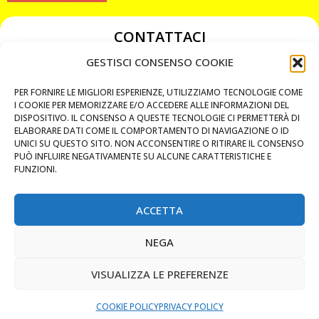
CONTATTACI
349 3863811
GESTISCI CONSENSO COOKIE
349 3863811
PER FORNIRE LE MIGLIORI ESPERIENZE, UTILIZZIAMO TECNOLOGIE COME
chiavicodificate@gmail.com
I COOKIE PER MEMORIZZARE E/O ACCEDERE ALLE INFORMAZIONI DEL
DISPOSITIVO. IL CONSENSO A QUESTE TECNOLOGIE CI PERMETTERÀ DI
ELABORARE DATI COME IL COMPORTAMENTO DI NAVIGAZIONE O ID
Privacy Policy
UNICI SU QUESTO SITO. NON ACCONSENTIRE O RITIRARE IL CONSENSO
PUÒ INFLUIRE NEGATIVAMENTE SU ALCUNE CARATTERISTICHE E
Cookie Policy
FUNZIONI.
ACCETTA
MAPS
NEGA
CHIAMA ORA
VISUALIZZA LE PREFERENZE
WHATSAPP: MANDA LA FOTO
PREVENTIVO IMMEDIATO
COOKIE POLICY
PRIVACY POLICY