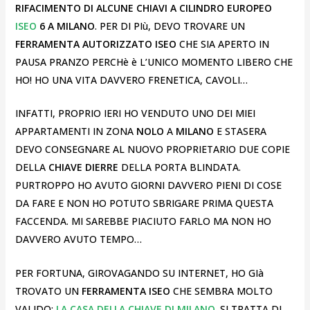
RIFACIMENTO DI ALCUNE CHIAVI A CILINDRO EUROPEO
ISEO
6 A MILANO
. PER DI PIù, DEVO TROVARE UN
FERRAMENTA AUTORIZZATO ISEO
CHE SIA APERTO IN
PAUSA PRANZO PERCHè è L’UNICO MOMENTO LIBERO CHE
HO! HO UNA VITA DAVVERO FRENETICA, CAVOLI…
INFATTI, PROPRIO IERI HO VENDUTO UNO DEI MIEI
APPARTAMENTI IN ZONA
NOLO
A
MILANO
E STASERA
DEVO CONSEGNARE AL NUOVO PROPRIETARIO DUE COPIE
DELLA
CHIAVE DIERRE
DELLA PORTA BLINDATA.
PURTROPPO HO AVUTO GIORNI DAVVERO PIENI DI COSE
DA FARE E NON HO POTUTO SBRIGARE PRIMA QUESTA
FACCENDA. MI SAREBBE PIACIUTO FARLO MA NON HO
DAVVERO AVUTO TEMPO…
PER FORTUNA, GIROVAGANDO SU INTERNET, HO GIà
TROVATO UN
FERRAMENTA ISEO
CHE SEMBRA MOLTO
VALIDO:
LA CASA DELLA CHIAVE DI MILANO
. SI TRATTA DI