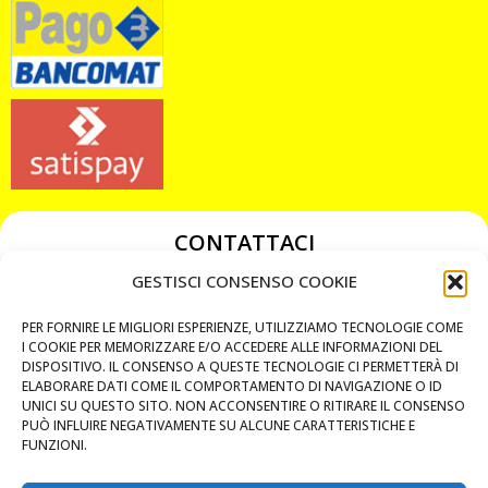
CONTATTACI
349 3863811
GESTISCI CONSENSO COOKIE
349 3863811
PER FORNIRE LE MIGLIORI ESPERIENZE, UTILIZZIAMO TECNOLOGIE COME
chiavicodificate@gmail.com
I COOKIE PER MEMORIZZARE E/O ACCEDERE ALLE INFORMAZIONI DEL
DISPOSITIVO. IL CONSENSO A QUESTE TECNOLOGIE CI PERMETTERÀ DI
ELABORARE DATI COME IL COMPORTAMENTO DI NAVIGAZIONE O ID
Privacy Policy
UNICI SU QUESTO SITO. NON ACCONSENTIRE O RITIRARE IL CONSENSO
PUÒ INFLUIRE NEGATIVAMENTE SU ALCUNE CARATTERISTICHE E
Cookie Policy
FUNZIONI.