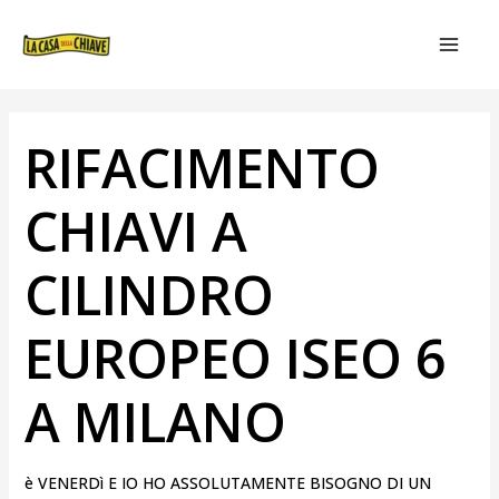
VAI
NAVIGAZIONE
MAIN
AL
ARTICOLI
MEN
CONTENUTO
RIFACIMENTO
CHIAVI A
CILINDRO
EUROPEO ISEO 6
A MILANO
è VENERDì E IO HO ASSOLUTAMENTE BISOGNO DI UN