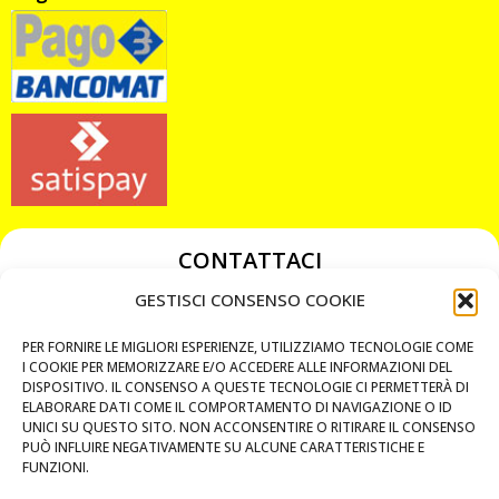
CONTATTACI
349 3863811
GESTISCI CONSENSO COOKIE
349 3863811
PER FORNIRE LE MIGLIORI ESPERIENZE, UTILIZZIAMO TECNOLOGIE COME
chiavicodificate@gmail.com
I COOKIE PER MEMORIZZARE E/O ACCEDERE ALLE INFORMAZIONI DEL
DISPOSITIVO. IL CONSENSO A QUESTE TECNOLOGIE CI PERMETTERÀ DI
ELABORARE DATI COME IL COMPORTAMENTO DI NAVIGAZIONE O ID
Privacy Policy
UNICI SU QUESTO SITO. NON ACCONSENTIRE O RITIRARE IL CONSENSO
PUÒ INFLUIRE NEGATIVAMENTE SU ALCUNE CARATTERISTICHE E
Cookie Policy
FUNZIONI.