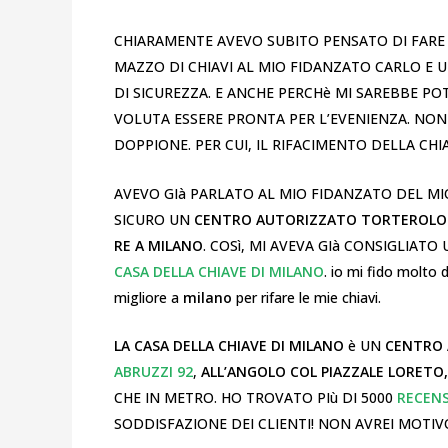
CHIARAMENTE AVEVO SUBITO PENSATO DI FARE
MAZZO DI CHIAVI AL MIO FIDANZATO CARLO E U
DI SICUREZZA. E ANCHE PERCHè MI SAREBBE POT
VOLUTA ESSERE PRONTA PER L’EVENIENZA. NO
DOPPIONE. PER CUI, IL RIFACIMENTO DELLA CH
AVEVO GIà PARLATO AL MIO FIDANZATO DEL MI
SICURO UN
CENTRO AUTORIZZATO TORTEROLO
RE A MILANO
. COSì, MI AVEVA GIà CONSIGLIATO
CASA DELLA CHIAVE DI MILANO
. io mi fido molto
migliore a
milano
per rifare le mie chiavi.
LA CASA DELLA CHIAVE DI MILANO
è UN
CENTRO 
ABRUZZI 92
,
ALL’ANGOLO COL PIAZZALE LORETO,
CHE IN METRO. HO TROVATO PIù DI 5000
RECEN
SODDISFAZIONE DEI CLIENTI! NON AVREI MOTIVO