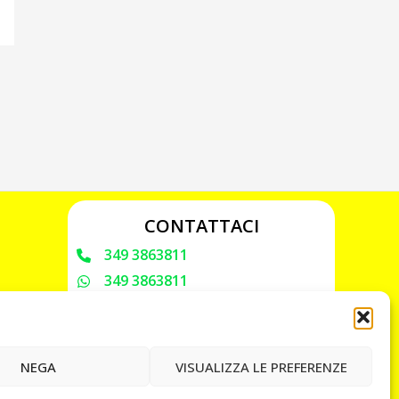
CONTATTACI
349 3863811
349 3863811
chiavicodificate@gmail.com
Privacy Policy
NEGA
VISUALIZZA LE PREFERENZE
Cookie Policy