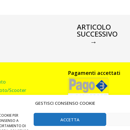
ARTICOLO
SUCCESSIVO
→
Pagamenti accettati
uto
oto/Scooter
amion, Furgone, Camper
GESTISCI CONSENSO COOKIE
asa
andi Cancello
COOKIE PER
ACCETTA
CONSENSO A
Lucchetti e Catene
PORTAMENTO DI