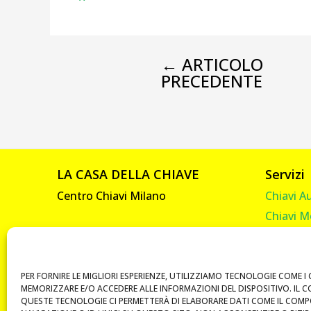
←
ARTICOLO
PRECEDENTE
LA CASA DELLA CHIAVE
Servizi
Centro Chiavi Milano
Chiavi A
Chiavi M
Viale Abruzzi, 92
Chiavi C
20131 Milano
Chiavi C
P. IVA 10585330961
Telecom
PER FORNIRE LE MIGLIORI ESPERIENZE, UTILIZZIAMO TECNOLOGIE COME I 
MEMORIZZARE E/O ACCEDERE ALLE INFORMAZIONI DEL DISPOSITIVO. IL 
Vendita 
QUESTE TECNOLOGIE CI PERMETTERÀ DI ELABORARE DATI COME IL COM