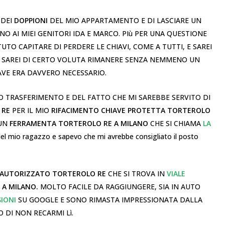
 DEI
DOPPIONI
DEL MIO APPARTAMENTO E DI LASCIARE UN
NO AI MIEI GENITORI IDA E MARCO. PIù PER UNA QUESTIONE
UTO CAPITARE DI PERDERE LE CHIAVI, COME A TUTTI, E SAREI
N SAREI DI CERTO VOLUTA RIMANERE SENZA NEMMENO UN
IAVE ERA DAVVERO NECESSARIO.
O TRASFERIMENTO E DEL FATTO CHE MI SAREBBE SERVITO DI
 RE
PER IL MIO
RIFACIMENTO CHIAVE PROTETTA TORTEROLO
 UN
FERRAMENTA TORTEROLO RE A MILANO
CHE SI CHIAMA
LA
 del mio ragazzo e sapevo che mi avrebbe consigliato il posto
AUTORIZZATO TORTEROLO RE
CHE SI TROVA IN
VIALE
 A MILANO.
MOLTO FACILE DA RAGGIUNGERE, SIA IN AUTO
SIONI
SU GOOGLE E SONO RIMASTA IMPRESSIONATA DALLA
 DI NON RECARMI Lì.