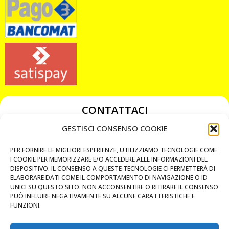
CONTATTACI
349 3863811
GESTISCI CONSENSO COOKIE
349 3863811
PER FORNIRE LE MIGLIORI ESPERIENZE, UTILIZZIAMO TECNOLOGIE COME
chiavicodificate@gmail.com
I COOKIE PER MEMORIZZARE E/O ACCEDERE ALLE INFORMAZIONI DEL
DISPOSITIVO. IL CONSENSO A QUESTE TECNOLOGIE CI PERMETTERÀ DI
ELABORARE DATI COME IL COMPORTAMENTO DI NAVIGAZIONE O ID
Privacy Policy
UNICI SU QUESTO SITO. NON ACCONSENTIRE O RITIRARE IL CONSENSO
PUÒ INFLUIRE NEGATIVAMENTE SU ALCUNE CARATTERISTICHE E
Cookie Policy
FUNZIONI.