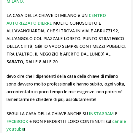
MILANO.
LA CASA DELLA CHIAVE DI MILANO è UN
CENTRO
AUTORIZZATO DIERRE
MOLTO CONOSCIUTO E
ALL’AVANGUARDIA, CHE SI TROVA IN VIALE ABRUZZI 92,
ALL’ANGOLO COL PIAZZALE LORETO. PUNTO STRATEGICO
DELLA CITTà, GIà! IO VADO SEMPRE CON I MEZZI PUBBLICI.
TRA L’ALTRO,
IL NEGOZIO è APERTO DAL LUNEDì AL
SABATO, DALLE 8 ALLE 20
.
devo dire che i dipendenti della casa della chiave di milano
sono davvero molto professionali e hanno subito, ogni volta,
accontentato in poco tempo le mie esigenze. non potrei nè
lamentarmi nè chiedere di più, assolutamente!
SEGUI LA CASA DELLA CHIAVE ANCHE SU
INSTAGRAM
E
FACEBOOK
e NON PERDERTI I LORO CONTENUTI sul
canale
youtube
!