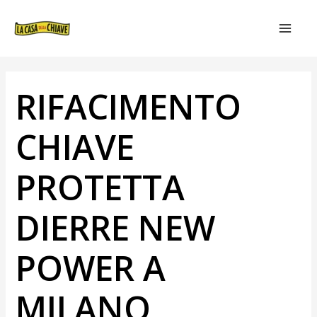
VAI
NAVIGAZIONE
MAIN
AL
ARTICOLI
MEN
CONTENUTO
RIFACIMENTO
CHIAVE
PROTETTA
DIERRE NEW
POWER A
MILANO