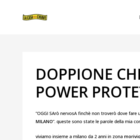
VAI
NAVIGAZIONE
AL
ARTICOLI
CONTENUTO
DOPPIONE CHI
POWER PROTE
”OGGI SArò nervosA finchè non troverò dove fare
MILANO
”. queste sono state le parole della mia co
viviamo insieme a milano da 2 anni in zona
morivi