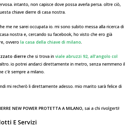
ervosa. intanto, non capisce dove possa averla persa. oltre ciò,
questa chiave dierre di casa nostra.
he me ne sarei occupata io. mi sono subito messa alla ricerca di
 casa nostra e, cercando su facebook, ho visto che ero già
rre, ovvero
la casa della chiave di milano
.
izzato dierre
che si trova in
viale abruzzi 92, all’angolo col
l’altro. io potrei andarci direttamente in metro, senza nemmeno il
che c’è sempre a milano.
di mi recherò li direttamente adesso. mio marito sarà felice di
DIERRE NEW POWER PROTETTA A MILANO
, sai a chi rivolgerti!
tti E Servizi