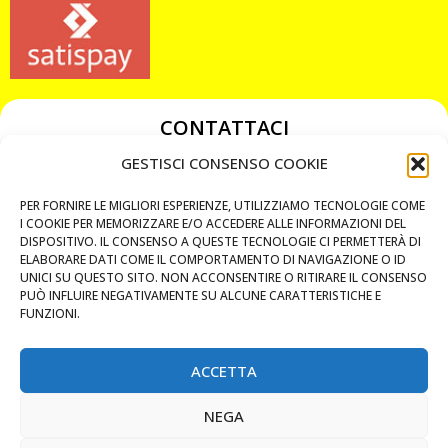
CONTATTACI
349 3863811
GESTISCI CONSENSO COOKIE
349 3863811
PER FORNIRE LE MIGLIORI ESPERIENZE, UTILIZZIAMO TECNOLOGIE COME
chiavicodificate@gmail.com
I COOKIE PER MEMORIZZARE E/O ACCEDERE ALLE INFORMAZIONI DEL
DISPOSITIVO. IL CONSENSO A QUESTE TECNOLOGIE CI PERMETTERÀ DI
ELABORARE DATI COME IL COMPORTAMENTO DI NAVIGAZIONE O ID
Privacy Policy
UNICI SU QUESTO SITO. NON ACCONSENTIRE O RITIRARE IL CONSENSO
PUÒ INFLUIRE NEGATIVAMENTE SU ALCUNE CARATTERISTICHE E
Cookie Policy
FUNZIONI.
ACCETTA
MAPS
NEGA
CHIAMA ORA