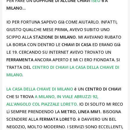
PER FARE UN
DOPPIONE DI ALCUNE CHIAVI
ISEO
6 A
MILANO…
IO PER FORTUNA SAPEVO GIà COME AIUTARLO. INFATTI,
GIUSTO QUALCHE MESE PRIMA, AVEVO SUBITO UNO
SCIPPO ALLA
STAZIONE DI MILANO.
MI AVEVANO RUBATO
LA BORSA CON DENTRO LE
CHIAVI DI CASA
ED ERANO GIà
LE 19. CERCANDO SU INTERNET AVEVO TROVATO UN
FERRAMENTA
ANCORA APERTO E MI CI ERO FIONDATA. SI
TRATTA DEL
CENTRO DI CHIAVI LA CASA DELLA CHIAVE DI
MILANO
.
LA CASA DELLA CHIAVE DI MILANO
è UN
CENTRO DI CHIAVI
CHE SI TROVA
A MILANO, IN VIALE ABRUZZI 92,
ALL’ANGOLO COL PIAZZALE LORETO.
IO DI SOLITO MI RECO
Lì SEMPRE PRENDENDO LA
METRO, LINEA MM1.
BISOGNA
SCENDERE ALLA
FERMATA LORETO
. è DAVVERO UN BEL
NEGOZIO, MOLTO MODERNO. I SERVIZI SONO ECCELLENTI,