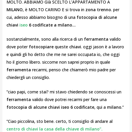
MOLTO. ABBIAMO GIà SCELTO L’APPARTAMENTO A
MILANO
, è MOLTO CARINO E si trova in
zona trenno
. per
cui, adesso abbiamo bisogno di una
fotocopia di alcune
chiavi
iseo
6 codificate a milano…
sostanzialmente, sono alla ricerca di un
ferramenta
valido
dove poter
fotocopiare
queste
chiavi
. oggi jason è a lavoro
e quindi gli ho detto che me ne sarei occupata io, che oggi
ho il giorno libero. siccome non saprei proprio in quale
ferramenta
recarmi, penso che chiamerò mio padre per
chiedergli un consiglio.
”ciao papi, come stai? mi stavo chiedendo se conoscessi un
ferramenta
valido dove potrei recarmi per fare una
fotocopia di alcune chiavi iseo 6 codificate
, qui a
milano
.”
”Ciao piccolina, sto bene. certo, ti consiglio di andare al
centro di chiavi la casa della chiave di milano”.