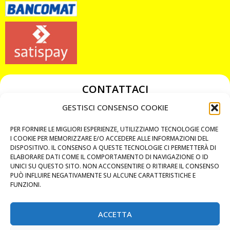
CONTATTACI
349 3863811
GESTISCI CONSENSO COOKIE
349 3863811
PER FORNIRE LE MIGLIORI ESPERIENZE, UTILIZZIAMO TECNOLOGIE COME
chiavicodificate@gmail.com
I COOKIE PER MEMORIZZARE E/O ACCEDERE ALLE INFORMAZIONI DEL
DISPOSITIVO. IL CONSENSO A QUESTE TECNOLOGIE CI PERMETTERÀ DI
ELABORARE DATI COME IL COMPORTAMENTO DI NAVIGAZIONE O ID
Privacy Policy
UNICI SU QUESTO SITO. NON ACCONSENTIRE O RITIRARE IL CONSENSO
PUÒ INFLUIRE NEGATIVAMENTE SU ALCUNE CARATTERISTICHE E
Cookie Policy
FUNZIONI.
ACCETTA
MAPS