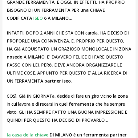
GRANDE
FERRAMENTA
. E OGGI, IN EFFETTI, HA PROPRIO
BISOGNO DI UN
FERRAMENTA PER una CHIAVE
CODIFICATA
ISEO
6 A MILANO…
INFATTI, DOPO 2 ANNI CHE STA CON carola, HA DECISO DI
PROPORLE UNA CONVIVENZA. E, PROPRIO PER QUESTO,
HA GIà ACQUISTATO UN GRAZIOSO MONOLOCALE IN ZONA
nosedo
A
MILANO
. E’ DAVVERO FELICE DI FARE QUESTO
PASSO CON LEI. PERò, DEVE ANCORA ORGANIZZARE LE
ULTIME COSE. APPUNTO PER QUESTO E’ ALLA RICERCA DI
UN
FERRAMENTA partner iseo
.
COSì, GIà IN GIORNATa, decide di fare un giro vicino la zona
in cui lavora
e di recarsi in quel
ferramenta
che ha sempre
visto. GLI HA SEMPRE FATTO UNA BUONA IMPRESSIONE E
QUINDI PER QUESTO HA DECISO DI PROVARLO…
la casa della chiave
DI MILANO
è un
ferramenta partner