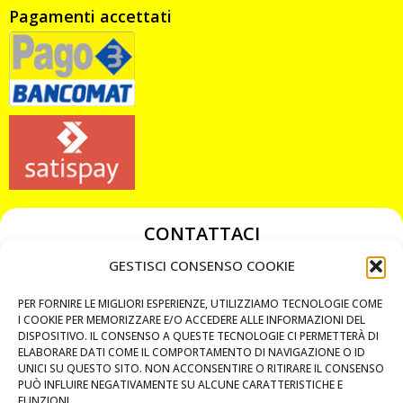
Pagamenti accettati
CONTATTACI
349 3863811
GESTISCI CONSENSO COOKIE
349 3863811
PER FORNIRE LE MIGLIORI ESPERIENZE, UTILIZZIAMO TECNOLOGIE COME
chiavicodificate@gmail.com
I COOKIE PER MEMORIZZARE E/O ACCEDERE ALLE INFORMAZIONI DEL
DISPOSITIVO. IL CONSENSO A QUESTE TECNOLOGIE CI PERMETTERÀ DI
ELABORARE DATI COME IL COMPORTAMENTO DI NAVIGAZIONE O ID
Privacy Policy
UNICI SU QUESTO SITO. NON ACCONSENTIRE O RITIRARE IL CONSENSO
PUÒ INFLUIRE NEGATIVAMENTE SU ALCUNE CARATTERISTICHE E
Cookie Policy
FUNZIONI.