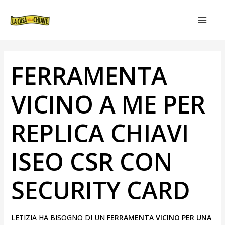
VAI
NAVIGAZIONE
MAIN
AL
ARTICOLI
MEN
CONTENUTO
FERRAMENTA
VICINO A ME PER
REPLICA CHIAVI
ISEO CSR CON
SECURITY CARD
LETIZIA HA BISOGNO DI UN
FERRAMENTA VICINO PER UNA