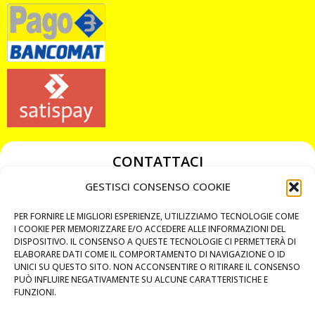
CONTATTACI
349 3863811
GESTISCI CONSENSO COOKIE
349 3863811
PER FORNIRE LE MIGLIORI ESPERIENZE, UTILIZZIAMO TECNOLOGIE COME
chiavicodificate@gmail.com
I COOKIE PER MEMORIZZARE E/O ACCEDERE ALLE INFORMAZIONI DEL
DISPOSITIVO. IL CONSENSO A QUESTE TECNOLOGIE CI PERMETTERÀ DI
ELABORARE DATI COME IL COMPORTAMENTO DI NAVIGAZIONE O ID
Privacy Policy
UNICI SU QUESTO SITO. NON ACCONSENTIRE O RITIRARE IL CONSENSO
PUÒ INFLUIRE NEGATIVAMENTE SU ALCUNE CARATTERISTICHE E
Cookie Policy
FUNZIONI.