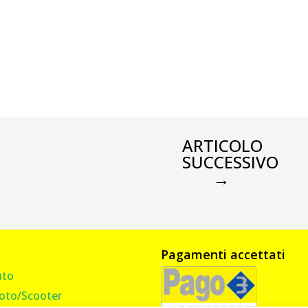
ARTICOLO
SUCCESSIVO
→
Pagamenti accettati
uto
oto/Scooter