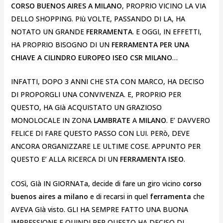
CORSO BUENOS AIRES A MILANO
, PROPRIO VICINO LA VIA
DELLO SHOPPING. PIù VOLTE, PASSANDO DI LA, HA
NOTATO UN GRANDE
FERRAMENTA
. E OGGI, IN EFFETTI,
HA PROPRIO BISOGNO DI UN
FERRAMENTA PER UNA
CHIAVE A CILINDRO EUROPEO ISEO CSR MILANO
…
INFATTI, DOPO 3 ANNI CHE STA CON MARCO, HA DECISO
DI PROPORGLI UNA CONVIVENZA. E, PROPRIO PER
QUESTO, HA GIà ACQUISTATO UN GRAZIOSO
MONOLOCALE IN ZONA
LAMBRATE
A
MILANO
. E’ DAVVERO
FELICE DI FARE QUESTO PASSO CON LUI. PERò, DEVE
ANCORA ORGANIZZARE LE ULTIME COSE. APPUNTO PER
QUESTO E’ ALLA RICERCA DI UN
FERRAMENTA ISEO
.
COSì, GIà IN GIORNATa, decide di fare un giro vicino
corso
buenos aires a milano
e di recarsi in quel
ferramenta
che
AVEVA GIà visto. GLI HA SEMPRE FATTO UNA BUONA
IMPRESSIONE E QUINDI PER QUESTO HA DECISO DI