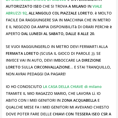
AUTORIZZATO ISEO
CHE SI TROVA
A MILANO
IN
VIALE
ABRUZZI 92
,
ALL’ANGOLO COL PIAZZALE LORETO.
è MOLTO
FACILE DA RAGGIUNGERE SIA IN MACCHINA CHE IN METRO
E IL NEGOZIO DA AMPIA DISPONIBILITà DI ORARI PERCHè è
APERTO
DAL LUNEDì AL SABATO, DALLE 8 ALLE 20.
SE VUOI RAGGIUNGERLO IN METRO DEVI FERMARTI ALLA
FERMATA LORETO
(SCUSA IL GIOCO DI PAROLE ;)). SE
INVECE VAI IN AUTO, DEVI IMBOCCARE LA
DIREZIONE
LORETO
SULLA
CIRCONVALLAZIONE
… E STAI TRANQUILLO,
NON AVRAI PEDAGGI DA PAGARE!
IO HO CONOSCIUTO
LA CASA DELLA CHIAVE di milano
TRAMITE IL MIO RAGAZZO MARIO, CHE LAVORA Lì. IO
ABITO CON I MIEI GENITORI IN
ZONA ACQUABELLA
E
QUALCHE MESE FA I MIEI GENITORI MI AVEVANO CHIESTO
DOVE POTER FARE DELLE
CHIAVI CON TESSERA ISEO CSR A