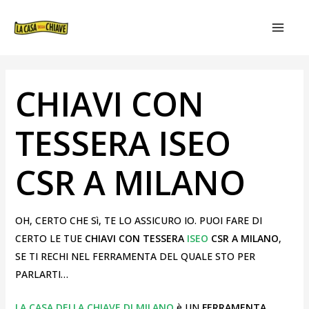
VAI
NAVIGAZIONE
MAIN
AL
ARTICOLI
MEN
CONTENUTO
CHIAVI CON
TESSERA ISEO
CSR A MILANO
OH, CERTO CHE Sì, TE LO ASSICURO IO. PUOI FARE DI
CERTO LE TUE
CHIAVI CON TESSERA
ISEO
CSR A MILANO
,
SE TI RECHI NEL FERRAMENTA DEL QUALE STO PER
PARLARTI…
LA CASA DELLA CHIAVE DI MILANO
è UN
FERRAMENTA