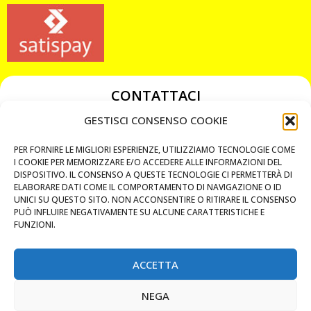
CONTATTACI
349 3863811
GESTISCI CONSENSO COOKIE
349 3863811
PER FORNIRE LE MIGLIORI ESPERIENZE, UTILIZZIAMO TECNOLOGIE COME
chiavicodificate@gmail.com
I COOKIE PER MEMORIZZARE E/O ACCEDERE ALLE INFORMAZIONI DEL
DISPOSITIVO. IL CONSENSO A QUESTE TECNOLOGIE CI PERMETTERÀ DI
ELABORARE DATI COME IL COMPORTAMENTO DI NAVIGAZIONE O ID
Privacy Policy
UNICI SU QUESTO SITO. NON ACCONSENTIRE O RITIRARE IL CONSENSO
PUÒ INFLUIRE NEGATIVAMENTE SU ALCUNE CARATTERISTICHE E
Cookie Policy
FUNZIONI.
ACCETTA
MAPS
NEGA
CHIAMA ORA