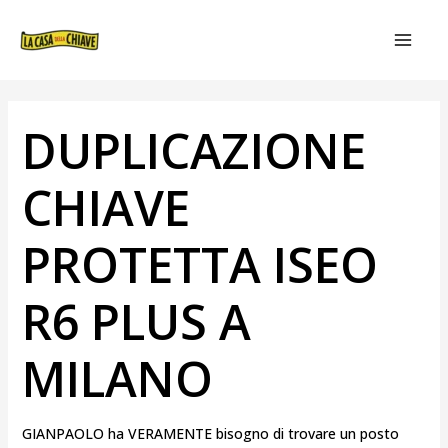
VAI
NAVIGAZIONE
MAIN
AL
ARTICOLI
MEN
CONTENUTO
DUPLICAZIONE
CHIAVE
PROTETTA ISEO
R6 PLUS A
MILANO
GIANPAOLO ha VERAMENTE bisogno di trovare un posto