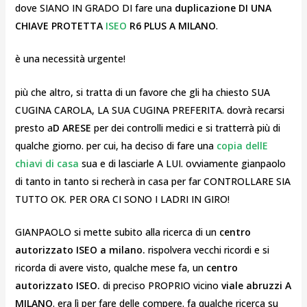
dove SIANO IN GRADO DI fare una
duplicazione DI UNA
CHIAVE PROTETTA
ISEO
R6 PLUS A MILANO
.
è una necessità urgente!
più che altro, si tratta di un favore che gli ha chiesto SUA
CUGINA CAROLA, LA SUA CUGINA PREFERITA. dovrà recarsi
presto a
D ARESE
per dei controlli medici e si tratterrà più di
qualche giorno. per cui, ha deciso di fare una
copia dellE
chiavi di casa
sua e di lasciarle A LUI. ovviamente gianpaolo
di tanto in tanto si recherà in casa per far CONTROLLARE SIA
TUTTO OK. PER ORA CI SONO I LADRI IN GIRO!
GIANPAOLO si mette subito alla ricerca di un
centro
autorizzato ISEO a milano.
rispolvera vecchi ricordi e si
ricorda di avere visto, qualche mese fa, un
centro
autorizzato ISEO.
di preciso
PROPRIO vicino
viale abruzzi A
MILANO
. era lì per fare delle compere. fa qualche ricerca su