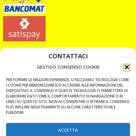
CONTATTACI
349 3863811
GESTISCI CONSENSO COOKIE
349 3863811
PER FORNIRE LE MIGLIORI ESPERIENZE, UTILIZZIAMO TECNOLOGIE COME
chiavicodificate@gmail.com
I COOKIE PER MEMORIZZARE E/O ACCEDERE ALLE INFORMAZIONI DEL
DISPOSITIVO. IL CONSENSO A QUESTE TECNOLOGIE CI PERMETTERÀ DI
ELABORARE DATI COME IL COMPORTAMENTO DI NAVIGAZIONE O ID
Privacy Policy
UNICI SU QUESTO SITO. NON ACCONSENTIRE O RITIRARE IL CONSENSO
PUÒ INFLUIRE NEGATIVAMENTE SU ALCUNE CARATTERISTICHE E
Cookie Policy
FUNZIONI.
ACCETTA
MAPS