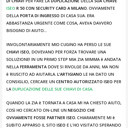
DI CHIAVI
PER FARE LA
DUPLICAZIONE
DELLA
SUA CHIAVE
ISEO
R 50 CON SECURITY CARD A MILANO
. OVVIAMENTE
DELLA
PORTA DI INGRESSO
DI CASA SUA. ERA
ABBASTANZA URGENTE COME COSA, AVEVA DAVVERO
BISOGNO DI AIUTO…
INVOLONTARIAMENTE MIO CUGINO HA PERSO LE SUE
CHIAVI ISEO
, DOVEVANO PER FORZA TROVARE UNA
SOLUZIONE! IN UN PRIMO STEP MIA ZIA MIMMA è ANDATA
NELLA
FERRAMENTA
DOVE SI RIVOLGE DA ANNI, MA NON
è RIUSCITO AD AIUTARLA.
L’ARTIGIANO
LE HA DATO UN
CONSIGLIO, CERCARE UN
CENTRO AUTORIZZATO ISEO
PER
LA
DUPLICAZIONE DELLE SUE CHIAVI DI CASA.
QUANDO LA ZIA è TORNATA A CASA MI HA CHIESTO AIUTO,
COSì HO CERCATO ON-LINE UN
NEGOZIO CHE
OVVIAMENTE FOSSE PARTNER ISEO
. CHIARAMENTE MI è
SUBITO APPARSO IL SITO
ISEO
E L’HO VISITATO SPERANDO