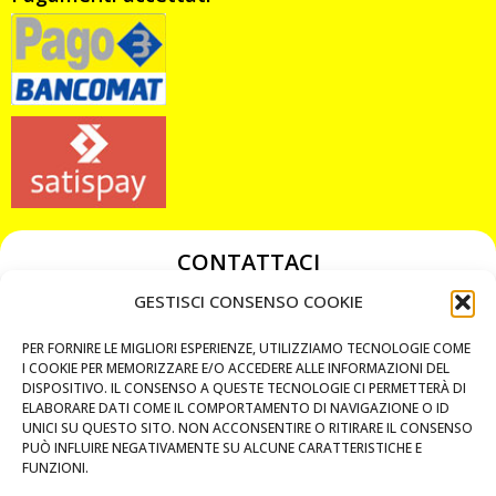
CONTATTACI
349 3863811
GESTISCI CONSENSO COOKIE
349 3863811
PER FORNIRE LE MIGLIORI ESPERIENZE, UTILIZZIAMO TECNOLOGIE COME
chiavicodificate@gmail.com
I COOKIE PER MEMORIZZARE E/O ACCEDERE ALLE INFORMAZIONI DEL
DISPOSITIVO. IL CONSENSO A QUESTE TECNOLOGIE CI PERMETTERÀ DI
ELABORARE DATI COME IL COMPORTAMENTO DI NAVIGAZIONE O ID
Privacy Policy
UNICI SU QUESTO SITO. NON ACCONSENTIRE O RITIRARE IL CONSENSO
PUÒ INFLUIRE NEGATIVAMENTE SU ALCUNE CARATTERISTICHE E
Cookie Policy
FUNZIONI.