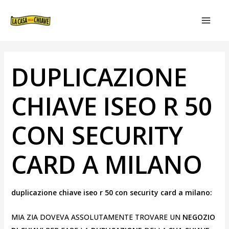
VAI
NAVIGAZIONE
MAIN
AL
ARTICOLI
MEN
CONTENUTO
DUPLICAZIONE
CHIAVE ISEO R 50
CON SECURITY
CARD A MILANO
duplicazione chiave iseo r 50 con security card a milano:
MIA ZIA DOVEVA ASSOLUTAMENTE TROVARE UN
NEGOZIO