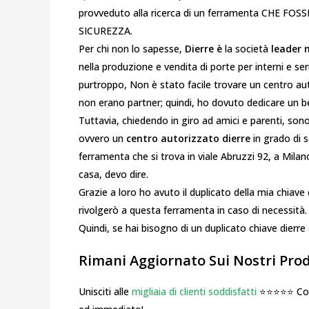
provveduto alla ricerca di un ferramenta CHE FO
SICUREZZA.
Per chi non lo sapesse,
Dierre
è
la società
leader 
nella produzione e vendita di porte per interni e se
purtroppo, Non è stato facile trovare un centro a
non erano partner; quindi, ho dovuto dedicare un b
Tuttavia, chiedendo in giro ad amici e parenti, so
ovvero un
centro autorizzato dierre
in grado di se
ferramenta che si trova in viale Abruzzi 92, a Mil
casa, devo dire.
Grazie a loro ho avuto il duplicato della mia chiave
rivolgerò a questa ferramenta in caso di necessità.
Quindi, se hai bisogno di un duplicato chiave dierre a
Rimani Aggiornato Sui Nostri Prodo
Unisciti alle
migliaia di clienti soddisfatti
⭐⭐⭐⭐⭐ Cosa