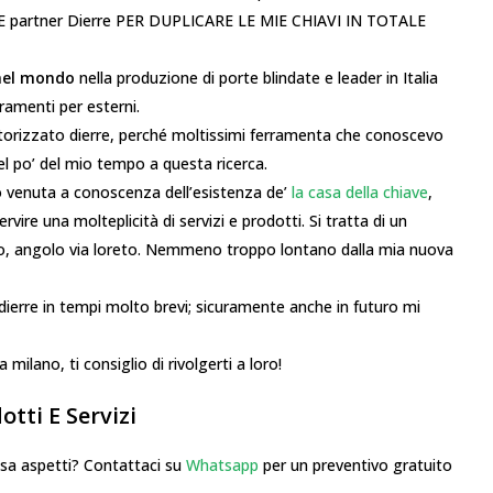
SSE partner Dierre PER DUPLICARE LE MIE CHIAVI IN TOTALE
nel mondo
nella produzione di porte blindate e leader in Italia
rramenti per esterni.
utorizzato dierre, perché moltissimi ferramenta che conoscevo
el po’ del mio tempo a questa ricerca.
no venuta a conoscenza dell’esistenza de’
la casa della chiave
,
rvire una molteplicità di servizi e prodotti. Si tratta di un
ano, angolo via loreto. Nemmeno troppo lontano dalla mia nuova
 dierre in tempi molto brevi; sicuramente anche in futuro mi
 milano, ti consiglio di rivolgerti a loro!
tti E Servizi
 aspetti? Contattaci su
Whatsapp
per un preventivo gratuito