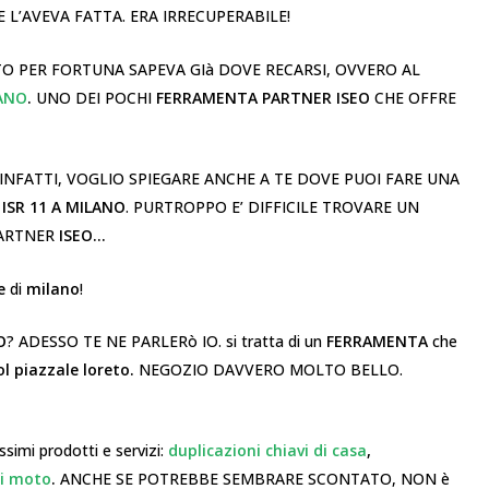
L’AVEVA FATTA. ERA IRRECUPERABILE!
TO PER FORTUNA SAPEVA GIà DOVE RECARSI, OVVERO AL
LANO
.
UNO DEI POCHI
FERRAMENTA PARTNER ISEO
CHE OFFRE
INFATTI, VOGLIO SPIEGARE ANCHE A TE DOVE PUOI FARE UNA
 ISR 11 A MILANO
. PURTROPPO E’ DIFFICILE TROVARE UN
PARTNER
ISEO…
e
di
milano
!
O
? ADESSO TE NE PARLERò IO. si tratta di un
FERRAMENTA
che
ol piazzale loreto.
NEGOZIO DAVVERO MOLTO BELLO.
ssimi prodotti e servizi:
duplicazioni chiavi di casa
,
di moto
.
ANCHE SE POTREBBE SEMBRARE SCONTATO, NON è