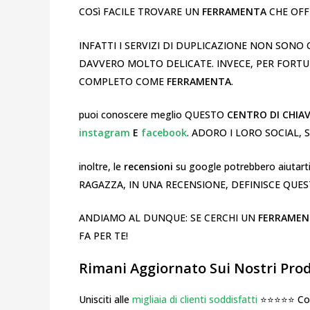
COSì FACILE TROVARE UN
FERRAMENTA
CHE OFFR
INFATTI I SERVIZI DI DUPLICAZIONE NON SONO 
DAVVERO MOLTO DELICATE. INVECE, PER FORT
COMPLETO COME
FERRAMENTA
.
puoi conoscere meglio QUESTO
CENTRO DI CHIAV
instagram
E
facebook
. ADORO I LORO SOCIAL,
inoltre, le
recensioni
su google potrebbero aiutarti
RAGAZZA, IN UNA RECENSIONE, DEFINISCE QUES
ANDIAMO AL DUNQUE: SE CERCHI UN
FERRAME
FA PER TE!
Rimani Aggiornato Sui Nostri Prodo
Unisciti alle
migliaia di clienti soddisfatti
⭐⭐⭐⭐⭐ Cosa