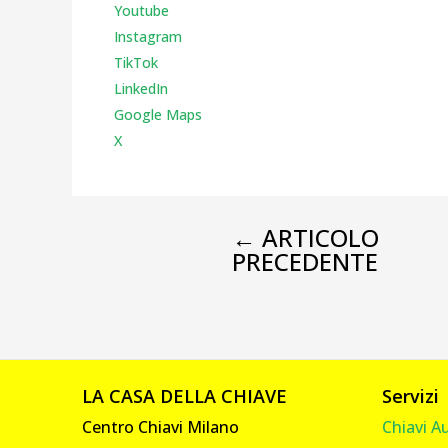
Youtube
Instagr
am
TikTok
LinkedIn
Google Maps
X
←
ARTICOLO
PRECEDENTE
LA CASA DELLA CHIAVE
Servizi
Centro Chiavi Milano
Chiavi A