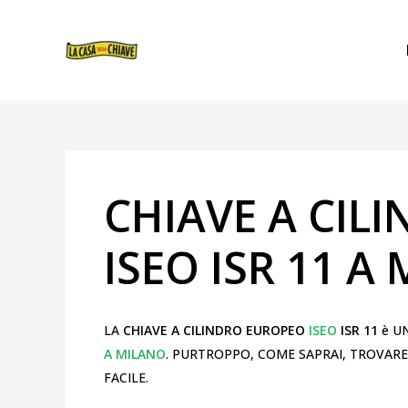
VAI
NAVIGAZIONE
AL
ARTICOLI
CONTENUTO
CHIAVE A CIL
ISEO ISR 11 A
LA
CHIAVE A CILINDRO EUROPEO
ISEO
ISR 11
è UN
A MILANO
. PURTROPPO, COME SAPRAI, TROVAR
FACILE.