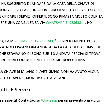
 HA SUGGERITO DI ANDARE DA
LA CASA DELLA CHIAVE DI
. NON VOLEVO FARE UN ALTRO GIRO A VUOTO HO VISITATO IL
ERIFICARE I SERVIZI OFFERTI. SONO RIMASTA MOLTO COLPITA
AVERE UNA CONSULENZA VIA
WHATSAPP 3493863811
, HO
TO, LA MIA
CHIAVE è UNIVERSALE
è SEMPLICEMENTE POCO
ZZA
. NON ERA ANCORA ANDATA DA
LA CASA DELLA CHIAVE DI
CHE SERVIVANO. CI SONO SUBITO ANDATA PERCHé SI TROVA
IRITTURA CON DUE LINEE DELLA METROPOLITANA .
LA CHIAVE DI MILANO
è
L’ARTIGIANO
NON HA AVUTO ALCUN
O LE CHIAVI DEL MONTASCALE A MILANO
!
tti E Servizi
 aspetti? Contattaci su
Whatsapp
per un preventivo gratuito