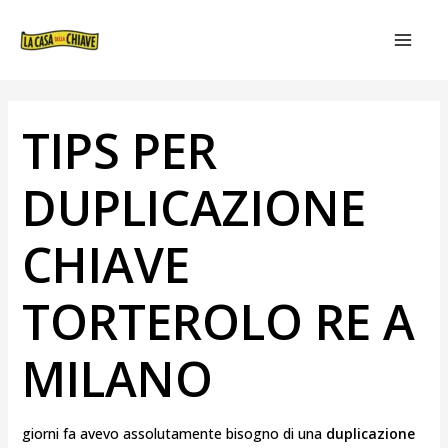
VAI
NAVIGAZIONE
MAIN
AL
ARTICOLI
MEN
CONTENUTO
TIPS PER
DUPLICAZIONE
CHIAVE
TORTEROLO RE A
MILANO
giorni fa avevo assolutamente bisogno di una
duplicazione