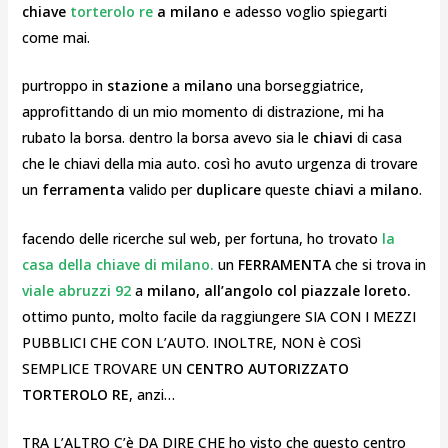
chiave
torterolo re
a milano
e adesso voglio spiegarti
come mai.
purtroppo in
stazione
a
milano
una borseggiatrice,
approfittando di un mio momento di distrazione, mi ha
rubato la borsa. dentro la borsa avevo sia le
chiavi
di casa
che le chiavi della mia auto. così ho avuto urgenza di trovare
un
ferramenta
valido per
duplicare
queste
chiavi
a
milano
.
facendo delle ricerche sul web, per fortuna, ho trovato
la
casa della chiave di milano.
un
FERRAMENTA
che si trova in
viale abruzzi 92
a
milano, all’angolo col piazzale loreto.
ottimo punto, molto facile da raggiungere SIA CON I MEZZI
PUBBLICI CHE CON L’AUTO. INOLTRE, NON è COSì
SEMPLICE TROVARE UN
CENTRO AUTORIZZATO
TORTEROLO RE
, anzi…
TRA L’ALTRO C’è DA DIRE CHE ho visto che questo centro