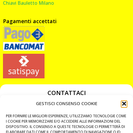
Chiavi Bauletto Milano
Pagamenti accettati
CONTATTACI
349 3863811
GESTISCI CONSENSO COOKIE
349 3863811
PER FORNIRE LE MIGLIORI ESPERIENZE, UTILIZZIAMO TECNOLOGIE COME
chiavicodificate@gmail.com
I COOKIE PER MEMORIZZARE E/O ACCEDERE ALLE INFORMAZIONI DEL
DISPOSITIVO. IL CONSENSO A QUESTE TECNOLOGIE CI PERMETTERÀ DI
ELABORARE DATI COME IL COMPORTAMENTO DI NAVIGAZIONE O ID