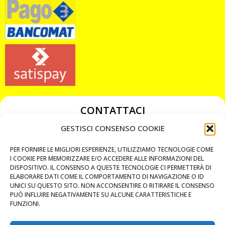
CONTATTACI
349 3863811
GESTISCI CONSENSO COOKIE
349 3863811
PER FORNIRE LE MIGLIORI ESPERIENZE, UTILIZZIAMO TECNOLOGIE COME
chiavicodificate@gmail.com
I COOKIE PER MEMORIZZARE E/O ACCEDERE ALLE INFORMAZIONI DEL
DISPOSITIVO. IL CONSENSO A QUESTE TECNOLOGIE CI PERMETTERÀ DI
ELABORARE DATI COME IL COMPORTAMENTO DI NAVIGAZIONE O ID
Privacy Policy
UNICI SU QUESTO SITO. NON ACCONSENTIRE O RITIRARE IL CONSENSO
PUÒ INFLUIRE NEGATIVAMENTE SU ALCUNE CARATTERISTICHE E
Cookie Policy
FUNZIONI.