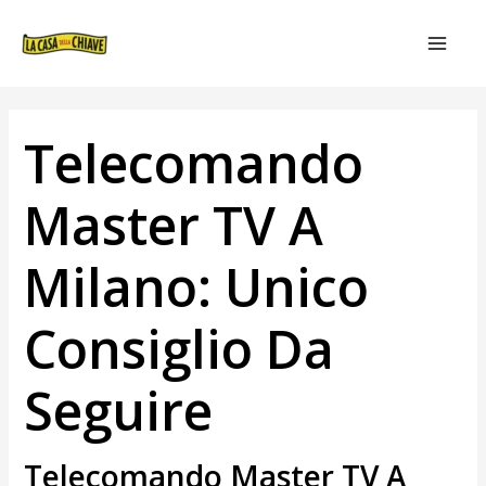
VAI
NAVIGAZIONE
MAIN
AL
ARTICOLI
MEN
CONTENUTO
Telecomando
Master TV A
Milano: Unico
Consiglio Da
Seguire
Telecomando Master TV A