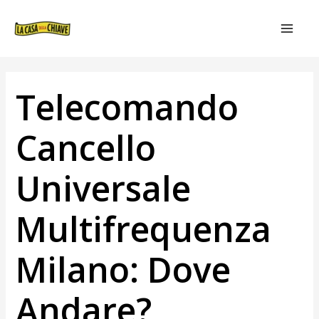
VAI
NAVIGAZIONE
MAIN
AL
ARTICOLI
MEN
CONTENUTO
Telecomando
Cancello
Universale
Multifrequenza
Milano: Dove
Andare?