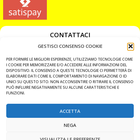
CONTATTACI
349 3863811
GESTISCI CONSENSO COOKIE
349 3863811
PER FORNIRE LE MIGLIORI ESPERIENZE, UTILIZZIAMO TECNOLOGIE COME
chiavicodificate@gmail.com
I COOKIE PER MEMORIZZARE E/O ACCEDERE ALLE INFORMAZIONI DEL
DISPOSITIVO. IL CONSENSO A QUESTE TECNOLOGIE CI PERMETTERÀ DI
ELABORARE DATI COME IL COMPORTAMENTO DI NAVIGAZIONE O ID
Privacy Policy
UNICI SU QUESTO SITO. NON ACCONSENTIRE O RITIRARE IL CONSENSO
PUÒ INFLUIRE NEGATIVAMENTE SU ALCUNE CARATTERISTICHE E
Cookie Policy
FUNZIONI.
ACCETTA
MAPS
NEGA
CHIAMA ORA
VISUALIZZA LE PREFERENZE