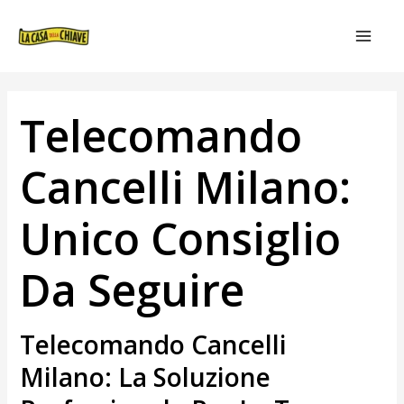
VAI
NAVIGAZIONE
MAIN
AL
ARTICOLI
MEN
CONTENUTO
Telecomando
Cancelli Milano:
Unico Consiglio
Da Seguire
Telecomando Cancelli
Milano: La Soluzione