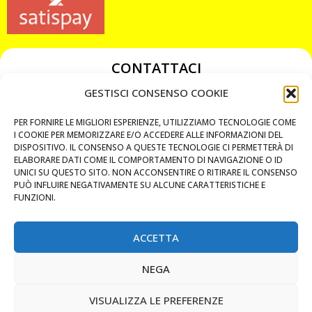
CONTATTACI
349 3863811
GESTISCI CONSENSO COOKIE
349 3863811
PER FORNIRE LE MIGLIORI ESPERIENZE, UTILIZZIAMO TECNOLOGIE COME
chiavicodificate@gmail.com
I COOKIE PER MEMORIZZARE E/O ACCEDERE ALLE INFORMAZIONI DEL
DISPOSITIVO. IL CONSENSO A QUESTE TECNOLOGIE CI PERMETTERÀ DI
ELABORARE DATI COME IL COMPORTAMENTO DI NAVIGAZIONE O ID
Privacy Policy
UNICI SU QUESTO SITO. NON ACCONSENTIRE O RITIRARE IL CONSENSO
PUÒ INFLUIRE NEGATIVAMENTE SU ALCUNE CARATTERISTICHE E
Cookie Policy
FUNZIONI.
ACCETTA
MAPS
NEGA
CHIAMA ORA
VISUALIZZA LE PREFERENZE