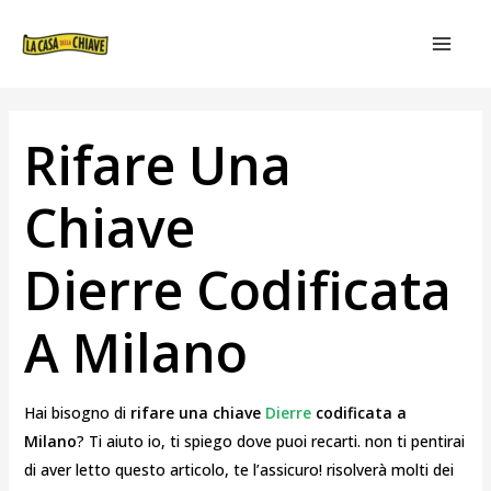
VAI
NAVIGAZIONE
MAIN
AL
ARTICOLI
MEN
CONTENUTO
Rifare Una
Chiave
Dierre Codificata
A Milano
Hai bisogno di
rifare una chiave
Dierre
codificata a
Milano
? Ti aiuto io, ti spiego dove puoi recarti. non ti pentirai
di aver letto questo articolo, te l’assicuro! risolverà molti dei