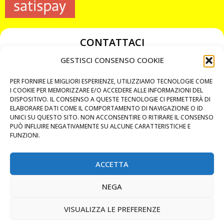
CONTATTACI
349 3863811
GESTISCI CONSENSO COOKIE
349 3863811
PER FORNIRE LE MIGLIORI ESPERIENZE, UTILIZZIAMO TECNOLOGIE COME
chiavicodificate@gmail.com
I COOKIE PER MEMORIZZARE E/O ACCEDERE ALLE INFORMAZIONI DEL
DISPOSITIVO. IL CONSENSO A QUESTE TECNOLOGIE CI PERMETTERÀ DI
ELABORARE DATI COME IL COMPORTAMENTO DI NAVIGAZIONE O ID
Privacy Policy
UNICI SU QUESTO SITO. NON ACCONSENTIRE O RITIRARE IL CONSENSO
PUÒ INFLUIRE NEGATIVAMENTE SU ALCUNE CARATTERISTICHE E
Cookie Policy
FUNZIONI.
ACCETTA
MAPS
NEGA
CHIAMA ORA
VISUALIZZA LE PREFERENZE
WHATSAPP: MANDA LA FOTO