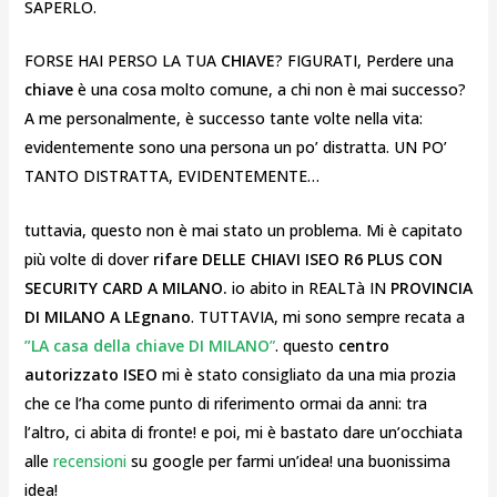
SAPERLO.
FORSE HAI PERSO LA TUA
CHIAVE
? FIGURATI, Perdere una
chiave
è una cosa molto comune, a chi non è mai successo?
A me personalmente, è successo tante volte nella vita:
evidentemente sono una persona un po’ distratta. UN PO’
TANTO DISTRATTA, EVIDENTEMENTE…
tuttavia, questo non è mai stato un problema. Mi è capitato
più volte di dover
rifare DELLE CHIAVI ISEO R6 PLUS CON
SECURITY CARD A MILANO.
io abito in REALTà IN
PROVINCIA
DI MILANO A LEgnano
. TUTTAVIA, mi sono sempre recata a
”LA casa della chiave DI MILANO
”
. questo
centro
autorizzato ISEO
mi è stato consigliato da una mia prozia
che ce l’ha come punto di riferimento ormai da anni: tra
l’altro, ci abita di fronte! e poi, mi è bastato dare un’occhiata
alle
recensioni
su google per farmi un’idea! una buonissima
idea!