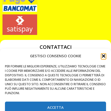
CONTATTACI
349 3863811
GESTISCI CONSENSO COOKIE
349 3863811
PER FORNIRE LE MIGLIORI ESPERIENZE, UTILIZZIAMO TECNOLOGIE COME
chiavicodificate@gmail.com
I COOKIE PER MEMORIZZARE E/O ACCEDERE ALLE INFORMAZIONI DEL
DISPOSITIVO. IL CONSENSO A QUESTE TECNOLOGIE CI PERMETTERÀ DI
ELABORARE DATI COME IL COMPORTAMENTO DI NAVIGAZIONE O ID
Privacy Policy
UNICI SU QUESTO SITO. NON ACCONSENTIRE O RITIRARE IL CONSENSO
PUÒ INFLUIRE NEGATIVAMENTE SU ALCUNE CARATTERISTICHE E
Cookie Policy
FUNZIONI.
ACCETTA
MAPS