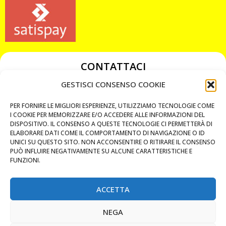
CONTATTACI
349 3863811
GESTISCI CONSENSO COOKIE
349 3863811
PER FORNIRE LE MIGLIORI ESPERIENZE, UTILIZZIAMO TECNOLOGIE COME
chiavicodificate@gmail.com
I COOKIE PER MEMORIZZARE E/O ACCEDERE ALLE INFORMAZIONI DEL
DISPOSITIVO. IL CONSENSO A QUESTE TECNOLOGIE CI PERMETTERÀ DI
ELABORARE DATI COME IL COMPORTAMENTO DI NAVIGAZIONE O ID
Privacy Policy
UNICI SU QUESTO SITO. NON ACCONSENTIRE O RITIRARE IL CONSENSO
PUÒ INFLUIRE NEGATIVAMENTE SU ALCUNE CARATTERISTICHE E
Cookie Policy
FUNZIONI.
ACCETTA
MAPS
NEGA
CHIAMA ORA