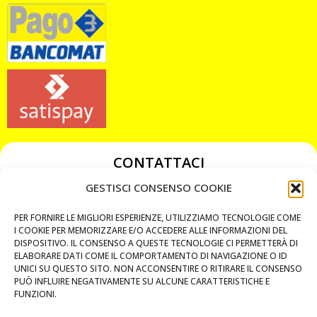
CONTATTACI
349 3863811
GESTISCI CONSENSO COOKIE
349 3863811
PER FORNIRE LE MIGLIORI ESPERIENZE, UTILIZZIAMO TECNOLOGIE COME
chiavicodificate@gmail.com
I COOKIE PER MEMORIZZARE E/O ACCEDERE ALLE INFORMAZIONI DEL
DISPOSITIVO. IL CONSENSO A QUESTE TECNOLOGIE CI PERMETTERÀ DI
ELABORARE DATI COME IL COMPORTAMENTO DI NAVIGAZIONE O ID
Privacy Policy
UNICI SU QUESTO SITO. NON ACCONSENTIRE O RITIRARE IL CONSENSO
PUÒ INFLUIRE NEGATIVAMENTE SU ALCUNE CARATTERISTICHE E
Cookie Policy
FUNZIONI.