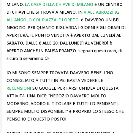
MILANO
.
LA CASA DELLA CHIAVE DI MILANO
è UN
CENTRO
DI CHIAVI
CHE SI TROVA A
MILANO
, IN
VIALE ABRUZZI 92,
ALL’ANGOLO COL PIAZZALE LORETO.
è DAVVERO UN BEL
NEGOZIO. PER QUANTO RIGUARDA I GIORNI E GLI ORARI DI
APERTURA, IL PUNTO VENDITA è
APERTO DAL LUNEDì AL
SABATO, DALLE 8 ALLE 20. DAL LUNEDì AL VENERDì è
APERTO ANCHE IN PAUSA PRANZO.
segnati questi orari, di
sicuro ti serviranno 😉
IO MI SONO SEMPRE TROVATA DAVVERO BENE. L’HO
CONSIGLIATO A TUTTI! IN PIù BASTA VEDERE LE
RECENSIONI
SU GOOGLE PER FARSI UN’IDEA DI QUESTA
ATTIVITà. UNA DICE: ”NEGOZIO DAVVERO MOLTO
MODERNO. ADORO IL TITOLARE E TUTTI I DIPENDENTI,
SEMPRE MOLTO DISPONIBILI.” è PROPRIO LO STESSO CHE
PENSO IO DI QUESTO POSTO!