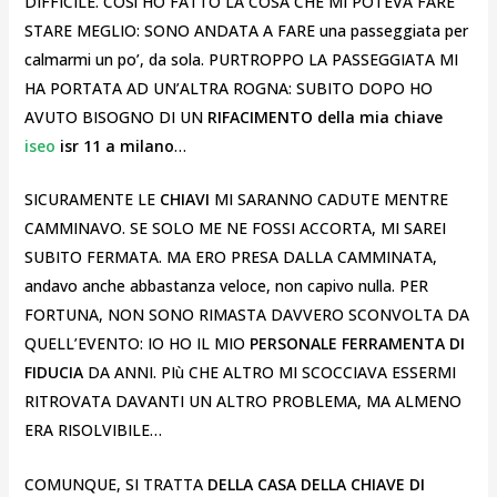
DIFFICILE. COSì HO FATTO LA COSA CHE MI POTEVA FARE
STARE MEGLIO: SONO ANDATA A FARE una passeggiata per
calmarmi un po’, da sola. PURTROPPO LA PASSEGGIATA MI
HA PORTATA AD UN’ALTRA ROGNA: SUBITO DOPO HO
AVUTO BISOGNO DI UN
RIFACIMENTO della mia chiave
iseo
isr 11 a milano
…
SICURAMENTE LE
CHIAVI
MI SARANNO CADUTE MENTRE
CAMMINAVO. SE SOLO ME NE FOSSI ACCORTA, MI SAREI
SUBITO FERMATA. MA ERO PRESA DALLA CAMMINATA,
andavo anche abbastanza veloce, non capivo nulla. PER
FORTUNA, NON SONO RIMASTA DAVVERO SCONVOLTA DA
QUELL’EVENTO: IO HO IL MIO
PERSONALE FERRAMENTA DI
FIDUCIA
DA ANNI. PIù CHE ALTRO MI SCOCCIAVA ESSERMI
RITROVATA DAVANTI UN ALTRO PROBLEMA, MA ALMENO
ERA RISOLVIBILE…
COMUNQUE, SI TRATTA
DELLA CASA DELLA CHIAVE DI