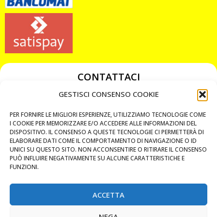
CONTATTACI
349 3863811
GESTISCI CONSENSO COOKIE
349 3863811
PER FORNIRE LE MIGLIORI ESPERIENZE, UTILIZZIAMO TECNOLOGIE COME
chiavicodificate@gmail.com
I COOKIE PER MEMORIZZARE E/O ACCEDERE ALLE INFORMAZIONI DEL
DISPOSITIVO. IL CONSENSO A QUESTE TECNOLOGIE CI PERMETTERÀ DI
ELABORARE DATI COME IL COMPORTAMENTO DI NAVIGAZIONE O ID
Privacy Policy
UNICI SU QUESTO SITO. NON ACCONSENTIRE O RITIRARE IL CONSENSO
PUÒ INFLUIRE NEGATIVAMENTE SU ALCUNE CARATTERISTICHE E
Cookie Policy
FUNZIONI.
ACCETTA
MAPS
NEGA