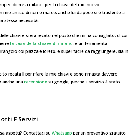
uropeo dierre a milano, per la chiave del mio nuovo
n mio amico di nome marco. anche lui da poco si è trasferito a
a stessa necessità.
elle chiavi e si era recato nel posto che mi ha consigliato, di cui
dierre
la casa della chiave di milano
. è un ferramenta
ll’angolo col piazzale loreto. è super facile da raggiungere, sia in
ito recata lì per rifare le mie chiavi e sono rimasta davvero
to anche una
recensione
su google, perchè il servizio è stato
tti E Servizi
 aspetti? Contattaci su
Whatsapp
per un preventivo gratuito