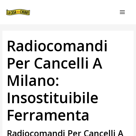
VAI
NAVIGAZIONE
MAIN
AL
ARTICOLI
MEN
CONTENUTO
Radiocomandi
Per Cancelli A
Milano:
Insostituibile
Ferramenta
Radiocomandi Per Cancelli A