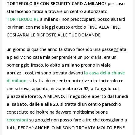
TORTEROLO RE CON SECURITY CARD A MILANO
? per caso
stai facendo fatica a trovare un centro autorizzato
TORTEROLO RE
a
milano
? non preoccuparti, posso aiutarti
io! rimani con me e leggi questo articolo FINO ALLA FINE,
COSì AVRAI LE RISPOSTE ALLE TUE DOMANDE.
un giorno di qualche anno fa stavo facendo una passeggiata
a piedi vicino casa mia per prendere un po’ d’aria, era un
pomeriggio fresco. io abito a
milano
proprio in
viale
abruzzi.
così, mi sono trovata davanti
la casa della chiave
di milano
. si tratta di un
centro autorizzato torterolo re
che si trova, appunto, in
viale abruzzi 92
,
all’angolo col
piazzzale loreto, A MILANO. il negozio è aperto dal lunedì
al sabato, dalle 8 alle 20.
si tratta di un centro parecchio
conosciuto ed inoltre ha davvero moltissime buone
recensioni
su google! non posso fare altro che consigliarlo a
tutti, PERCHè ANCHE IO MI SONO TROVATA MOLTO BENE.