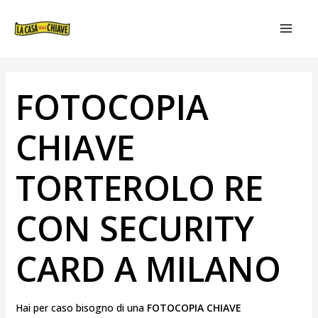
VAI
NAVIGAZIONE
MAIN
AL
ARTICOLI
MEN
CONTENUTO
FOTOCOPIA
CHIAVE
TORTEROLO RE
CON SECURITY
CARD A MILANO
Hai per caso bisogno di una
FOTOCOPIA CHIAVE