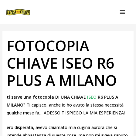
VAI
NAVIGAZIONE
MAIN
AL
ARTICOLI
MEN
CONTENUTO
FOTOCOPIA
CHIAVE ISEO R6
PLUS A MILANO
ti serve una fotocopia DI UNA CHIAVE
ISEO
R6 PLUS A
MILANO
? Ti capisco, anche io ho avuto la stessa necessità
qualche mese fa… ADESSO TI SPIEGO LA MIA ESPERIENZA!
ero disperata, avevo chiamato mia cugina aurora che si
intende abbastanza di queste cose, ma non mi aveva saputo