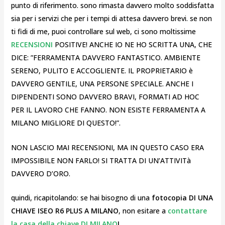
punto di riferimento. sono rimasta davvero molto soddisfatta
sia per i servizi che per i tempi di attesa davvero brevi. se non
ti fidi di me, puoi controllare sul web, ci sono moltissime
RECENSIONI
POSITIVE! ANCHE IO NE HO SCRITTA UNA, CHE
DICE: ”FERRAMENTA DAVVERO FANTASTICO. AMBIENTE
SERENO, PULITO E ACCOGLIENTE. IL PROPRIETARIO è
DAVVERO GENTILE, UNA PERSONE SPECIALE. ANCHE I
DIPENDENTI SONO DAVVERO BRAVI, FORMATI AD HOC
PER IL LAVORO CHE FANNO. NON ESISTE FERRAMENTA A
MILANO MIGLIORE DI QUESTO!”.
NON LASCIO MAI RECENSIONI, MA IN QUESTO CASO ERA
IMPOSSIBILE NON FARLO! SI TRATTA DI UN’ATTIVITà
DAVVERO D’ORO.
quindi, ricapitolando: se hai bisogno di una
fotocopia DI UNA
CHIAVE ISEO R6 PLUS A MILANO
, non esitare a
contattare
la casa della chiave DI MILANO
!