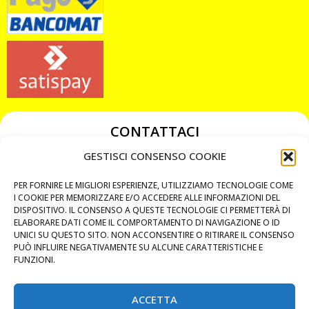
CONTATTACI
349 3863811
GESTISCI CONSENSO COOKIE
349 3863811
PER FORNIRE LE MIGLIORI ESPERIENZE, UTILIZZIAMO TECNOLOGIE COME
chiavicodificate@gmail.com
I COOKIE PER MEMORIZZARE E/O ACCEDERE ALLE INFORMAZIONI DEL
DISPOSITIVO. IL CONSENSO A QUESTE TECNOLOGIE CI PERMETTERÀ DI
ELABORARE DATI COME IL COMPORTAMENTO DI NAVIGAZIONE O ID
Privacy Policy
UNICI SU QUESTO SITO. NON ACCONSENTIRE O RITIRARE IL CONSENSO
PUÒ INFLUIRE NEGATIVAMENTE SU ALCUNE CARATTERISTICHE E
Cookie Policy
FUNZIONI.
ACCETTA
MAPS