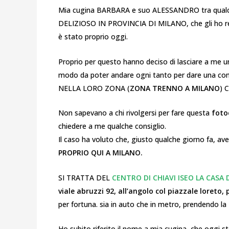
Mia cugina BARBARA e suo ALESSANDRO tra qualche
DELIZIOSO IN PROVINCIA DI MILANO, che gli ho rega
è stato proprio oggi.
Proprio per questo hanno deciso di lasciare a me u
modo da poter andare ogni tanto per dare una 
NELLA LORO ZONA (
ZONA TRENNO A MILANO
) 
Non sapevano a chi rivolgersi per fare questa
foto
chiedere a me qualche consiglio.
Il caso ha voluto che, giusto qualche giorno fa, ave
PROPRIO QUI A MILANO.
SI TRATTA DEL
CENTRO DI CHIAVI ISEO LA CASA 
viale abruzzi 92, all’angolo col piazzale loreto,
per fortuna. sia in auto che in metro, prendendo la
Ho subito riferito il nome a mia cugina, che oggi s