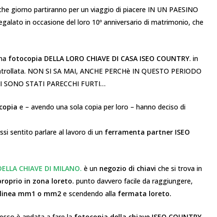
 giorno partiranno per un viaggio di piacere IN UN PAESINO
lato in occasione del loro 10º anniversario di matrimonio, che
na
fotocopia DELLA LORO CHIAVE DI CASA ISEO COUNTRY
. in
controllata. NON SI SA MAI, ANCHE PERCHè IN QUESTO PERIODO
CI SONO STATI PARECCHI FURTI…
copia
e – avendo una sola copia per loro – hanno deciso di
ssi sentito parlare al lavoro di un
ferramenta partner ISEO
DELLA CHIAVE DI MILANO.
è un
negozio di chiavi
che si trova in
 proprio in zona loreto.
punto davvero facile da raggiungere,
linea mm1 o mm2
e scendendo alla
fermata loreto.
tesso è andata a fare la
fotocopia della chiave ISEO COUNTRY