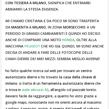
CON TESSERA A MILANO
, SIGNIFICA CHE ENTRAMBI
ABBIAMIO LA STESSA ESIGENZA.
MI CHIAMO CRISTIANA E DA POCO MI SONO TRASFERITA
DA
MAGENTA
A
MILANO
, IN ZONA
MORSECCHIO
. è UN
PERIODO DI GRANDI CAMBIAMENTI E QUINDI HO DECISO
ANCHE DI COMPRARE UNA MOTO
HONDA
, OLTRE ALLA
MACCHINA
PEUGEOT
CHE HO GIà. QUINDI, MI SONO ANCHE
DECISA DI ANDARE A FARE DELLE FOTOCOPIE DELLE
CHIAVI DIERRE DEI MIEI MEZZI. SEMBRA MEGLIO AVERNE!
ho fatto qualche ricerca sul web per trovare un
centro
autorizzato dierre
e ho trovato
la casa della chiave di
milano
. si tratta di un
ferramenta autorizzato dierre
che
si trova in
viale abruzzi 92
, all’angolo col piazzale loreto.
davvero facile da raggiungere, a quanto ho visto grazie a
google maps, nonostante non mi orienti ancora al massimo
a milano. il negozio, inotre,
è aperto dal lunedì al sabato