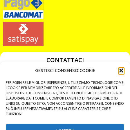
CONTATTACI
349 3863811
GESTISCI CONSENSO COOKIE
349 3863811
PER FORNIRE LE MIGLIORI ESPERIENZE, UTILIZZIAMO TECNOLOGIE COME
chiavicodificate@gmail.com
I COOKIE PER MEMORIZZARE E/O ACCEDERE ALLE INFORMAZIONI DEL
DISPOSITIVO. IL CONSENSO A QUESTE TECNOLOGIE CI PERMETTERÀ DI
ELABORARE DATI COME IL COMPORTAMENTO DI NAVIGAZIONE O ID
Privacy Policy
UNICI SU QUESTO SITO. NON ACCONSENTIRE O RITIRARE IL CONSENSO
PUÒ INFLUIRE NEGATIVAMENTE SU ALCUNE CARATTERISTICHE E
Cookie Policy
FUNZIONI.