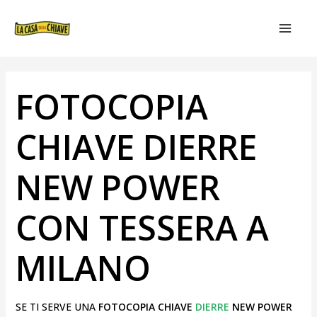
VAI
NAVIGAZIONE
MAIN
AL
ARTICOLI
MEN
CONTENUTO
FOTOCOPIA
CHIAVE DIERRE
NEW POWER
CON TESSERA A
MILANO
SE TI SERVE UNA
FOTOCOPIA CHIAVE
DIERRE
NEW POWER